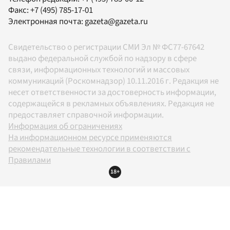
Факс:
+7 (495) 785-17-01
Электронная почта:
gazeta@gazeta.ru
Свидетельство о регистрации СМИ Эл № ФС77-67642
выдано федеральной службой по надзору в сфере
связи, информационных технологий и массовых
коммуникаций (Роскомнадзор) 10.11.2016 г. Редакция не
несет ответственности за достоверность информации,
содержащейся в рекламных объявлениях. Редакция не
предоставляет справочной информации.
Информация об ограничениях
На информационном ресурсе применяются
рекомендательные технологии в соответствии с
Правилами
18+