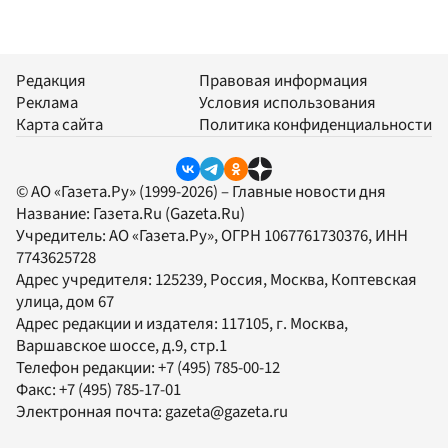
Редакция
Правовая информация
Реклама
Условия использования
Карта сайта
Политика конфиденциальности
© АО «Газета.Ру» (1999-2026) – Главные новости дня
Название:
Газета.Ru
(Gazeta.Ru)
Учредитель:
АО «Газета.Ру»
, ОГРН 1067761730376, ИНН
7743625728
Адрес учредителя: 125239, Россия, Москва, Коптевская
улица, дом 67
Адрес редакции и издателя:
117105
, г.
Москва
,
Варшавское шоссе, д.9, стр.1
Телефон редакции:
+7 (495) 785-00-12
Факс:
+7 (495) 785-17-01
Электронная почта:
gazeta@gazeta.ru