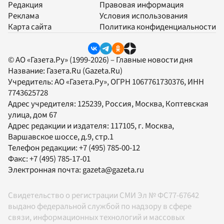
Редакция
Правовая информация
Реклама
Условия использования
Карта сайта
Политика конфиденциальности
© АО «Газета.Ру» (1999-2026) – Главные новости дня
Название:
Газета.Ru
(Gazeta.Ru)
Учредитель:
АО «Газета.Ру»
, ОГРН 1067761730376, ИНН
7743625728
Адрес учредителя: 125239, Россия, Москва, Коптевская
улица, дом 67
Адрес редакции и издателя:
117105
, г.
Москва
,
Варшавское шоссе, д.9, стр.1
Телефон редакции:
+7 (495) 785-00-12
Факс:
+7 (495) 785-17-01
Электронная почта:
gazeta@gazeta.ru
Свидетельство о регистрации СМИ Эл № ФС77-67642
выдано федеральной службой по надзору в сфере
связи, информационных технологий и массовых