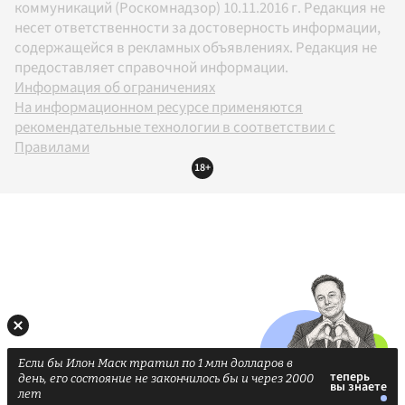
коммуникаций (Роскомнадзор) 10.11.2016 г. Редакция не
несет ответственности за достоверность информации,
содержащейся в рекламных объявлениях. Редакция не
предоставляет справочной информации.
Информация об ограничениях
На информационном ресурсе применяются
рекомендательные технологии в соответствии с
Правилами
18+
Если бы Илон Маск тратил по 1 млн долларов в
день, его состояние не закончилось бы и через 2000
лет