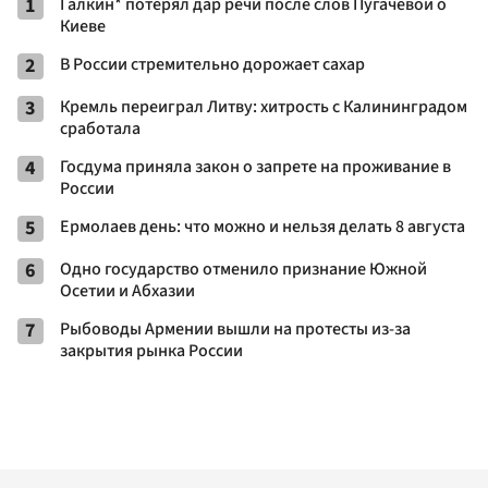
1
Галкин* потерял дар речи после слов Пугачевой о
Киеве
2
В России стремительно дорожает сахар
3
Кремль переиграл Литву: хитрость с Калининградом
сработала
4
Госдума приняла закон о запрете на проживание в
России
5
Ермолаев день: что можно и нельзя делать 8 августа
6
Одно государство отменило признание Южной
Осетии и Абхазии
7
Рыбоводы Армении вышли на протесты из-за
закрытия рынка России