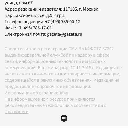
улица, дом 67
Адрес редакции и издателя:
117105
, г.
Москва
,
Варшавское шоссе, д.9, стр.1
Телефон редакции:
+7 (495) 785-00-12
Факс:
+7 (495) 785-17-01
Электронная почта:
gazeta@gazeta.ru
Свидетельство о регистрации СМИ Эл № ФС77-67642
выдано федеральной службой по надзору в сфере
связи, информационных технологий и массовых
коммуникаций (Роскомнадзор) 10.11.2016 г. Редакция не
несет ответственности за достоверность информации,
содержащейся в рекламных объявлениях. Редакция не
предоставляет справочной информации.
Информация об ограничениях
На информационном ресурсе применяются
рекомендательные технологии в соответствии с
Правилами
18+