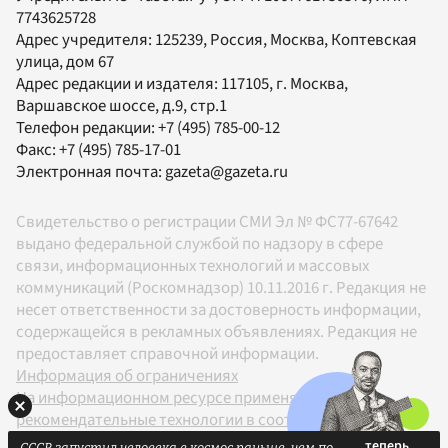
7743625728
Адрес учредителя: 125239, Россия, Москва, Коптевская
улица, дом 67
Адрес редакции и издателя:
117105
, г.
Москва
,
Варшавское шоссе, д.9, стр.1
Телефон редакции:
+7 (495) 785-00-12
Факс:
+7 (495) 785-17-01
Электронная почта:
gazeta@gazeta.ru
Свидетельство о регистрации СМИ Эл № ФС77-67642
выдано федеральной службой по надзору в сфере
связи, информационных технологий и массовых
коммуникаций (Роскомнадзор) 10.11.2016 г. Редакция не
несет ответственности за достоверность информации,
содержащейся в рекламных объявлениях. Редакция не
предоставляет справочной информации.
Информация об ограничениях
На информационном ресурсе применяются
рекомендательные технологии в соответствии с
Правилами
СССР запустил человека в космос раньше, чем по