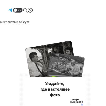
Авторизоваться
 мигрантами в Сеуте
Угадайте,
где настоящее
фото