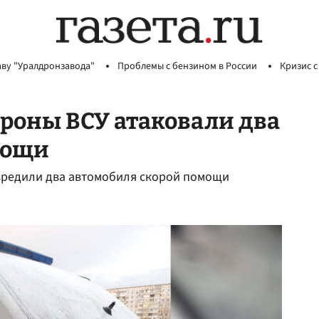
аву "Уралдронзавода"
Проблемы с бензином в России
Кризис с
дроны ВСУ атаковали два
мощи
овредили два автомобиля скорой помощи