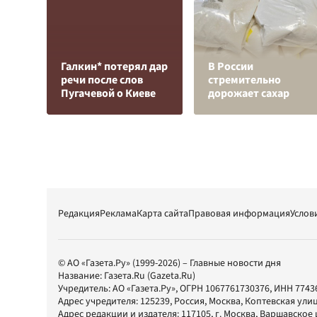
Галкин* потерял дар
В России
речи после слов
стремительно
Пугачевой о Киеве
дорожает сахар
Редакция
Реклама
Карта сайта
Правовая информация
Услов
© АО «Газета.Ру» (1999-2026) – Главные новости дня
Название:
Газета.Ru
(Gazeta.Ru)
Учредитель:
АО «Газета.Ру»
, ОГРН 1067761730376, ИНН 7743
Адрес учредителя: 125239, Россия, Москва, Коптевская улиц
Адрес редакции и издателя:
117105
, г.
Москва
,
Варшавское шо