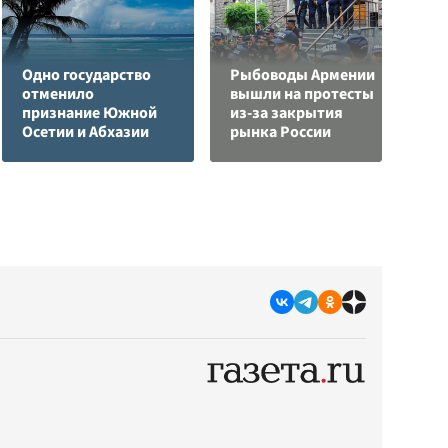
Одно государство
Рыбоводы Армении
отменило
вышли на протесты
У
признание Южной
из-за закрытия
Е
Осетии и Абхазии
рынка России
в