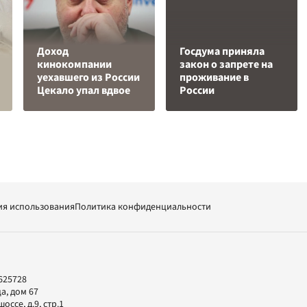
Доход
Госдума приняла
кинокомпании
закон о запрете на
уехавшего из России
проживание в
Цекало упал вдвое
России
ия использования
Политика конфиденциальности
625728
а, дом 67
ссе, д.9, стр.1