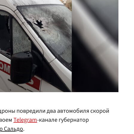
дроны повредили два автомобиля скорой
своем
Telegram
-канале губернатор
р Сальдо
.