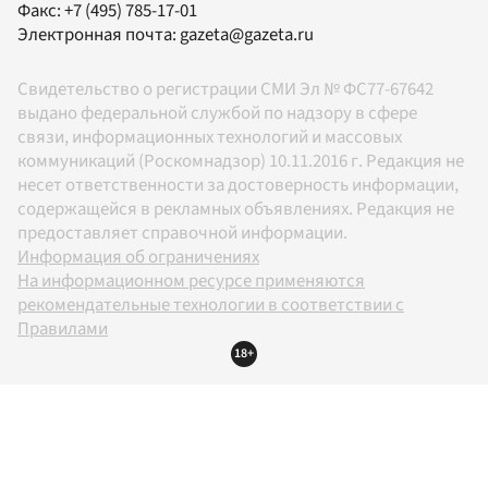
Факс:
+7 (495) 785-17-01
Электронная почта:
gazeta@gazeta.ru
Свидетельство о регистрации СМИ Эл № ФС77-67642
выдано федеральной службой по надзору в сфере
связи, информационных технологий и массовых
коммуникаций (Роскомнадзор) 10.11.2016 г. Редакция не
несет ответственности за достоверность информации,
содержащейся в рекламных объявлениях. Редакция не
предоставляет справочной информации.
Информация об ограничениях
На информационном ресурсе применяются
рекомендательные технологии в соответствии с
Правилами
18+