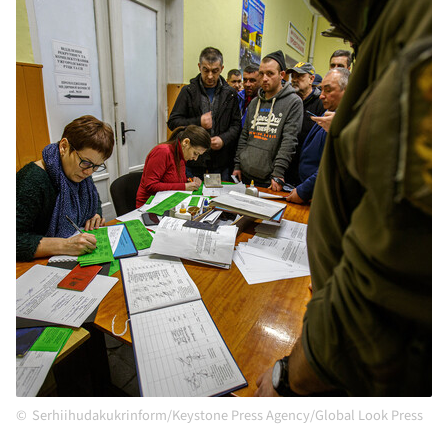
Serhiihudakukrinform/Keystone Press Agency/Global Look Press