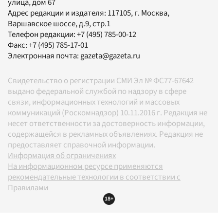
улица, дом 67
Адрес редакции и издателя:
117105
, г.
Москва
,
Варшавское шоссе, д.9, стр.1
Телефон редакции:
+7 (495) 785-00-12
Факс:
+7 (495) 785-17-01
Электронная почта:
gazeta@gazeta.ru
Свидетельство о регистрации СМИ Эл № ФС77-67642
выдано федеральной службой по надзору в сфере
связи, информационных технологий и массовых
коммуникаций (Роскомнадзор) 10.11.2016 г. Редакция не
несет ответственности за достоверность информации,
содержащейся в рекламных объявлениях. Редакция не
предоставляет справочной информации.
Информация об ограничениях
На информационном ресурсе применяются
рекомендательные технологии в соответствии с
Правилами
18+