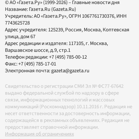
© АО «Газета.Ру» (1999-2026) – Главные новости дня
Название:
Газета.Ru
(Gazeta.Ru)
Учредитель:
АО «Газета.Ру»
, ОГРН 1067761730376, ИНН
7743625728
Адрес учредителя: 125239, Россия, Москва, Коптевская
улица, дом 67
Адрес редакции и издателя:
117105
, г.
Москва
,
Варшавское шоссе, д.9, стр.1
Телефон редакции:
+7 (495) 785-00-12
Факс:
+7 (495) 785-17-01
Электронная почта:
gazeta@gazeta.ru
Свидетельство о регистрации СМИ Эл № ФС77-67642
выдано федеральной службой по надзору в сфере
связи, информационных технологий и массовых
коммуникаций (Роскомнадзор) 10.11.2016 г. Редакция не
несет ответственности за достоверность информации,
содержащейся в рекламных объявлениях. Редакция не
предоставляет справочной информации.
Информация об ограничениях