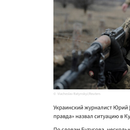
Viacheslav Ratynskyi/Reuters
Украинский журналист Юрий
правда» назвал ситуацию в К
По словам Бутусова, нескольк