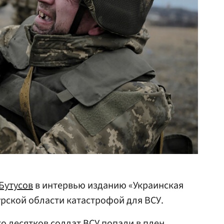
Бутусов
в интервью изданию «Украинская
урской области катастрофой для ВСУ.
о десятков солдат ВСУ попали в плен.