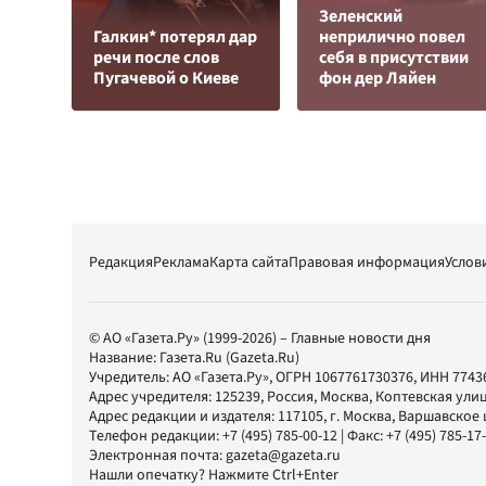
Зеленский
Галкин* потерял дар
неприлично повел
речи после слов
cебя в присутствии
Пугачевой о Киеве
фон дер Ляйен
Редакция
Реклама
Карта сайта
Правовая информация
Услов
© АО «Газета.Ру» (1999-2026) – Главные новости дня
Название:
Газета.Ru
(Gazeta.Ru)
Учредитель:
АО «Газета.Ру»
, ОГРН 1067761730376, ИНН 7743
Адрес учредителя: 125239, Россия, Москва, Коптевская улиц
Адрес редакции и издателя:
117105
, г.
Москва
,
Варшавское шо
Телефон редакции:
+7 (495) 785-00-12
| Факс:
+7 (495) 785-17
Электронная почта:
gazeta@gazeta.ru
Нашли опечатку? Нажмите Ctrl+Enter