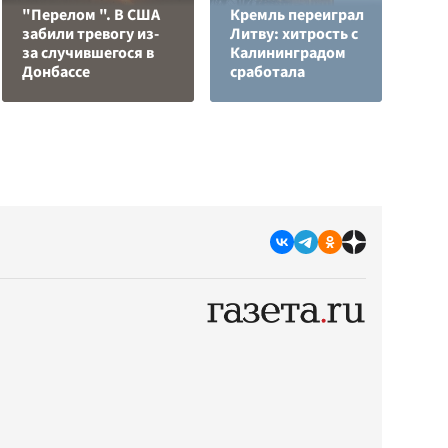
"Перелом ". В США
Кремль переиграл
забили тревогу из-
Литву: хитрость с
В
за случившегося в
Калининградом
с
Донбассе
сработала
д