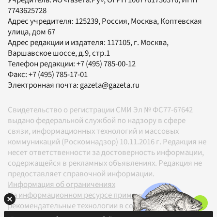
Учредитель:
АО «Газета.Ру»
, ОГРН 1067761730376, ИНН
7743625728
Адрес учредителя: 125239, Россия, Москва, Коптевская
улица, дом 67
Адрес редакции и издателя:
117105
, г.
Москва
,
Варшавское шоссе, д.9, стр.1
Телефон редакции:
+7 (495) 785-00-12
Факс:
+7 (495) 785-17-01
Электронная почта:
gazeta@gazeta.ru
Свидетельство о регистрации СМИ Эл № ФС77-67642
выдано федеральной службой по надзору в сфере
связи, информационных технологий и массовых
коммуникаций (Роскомнадзор) 10.11.2016 г. Редакция не
несет ответственности за достоверность информации,
содержащейся в рекламных объявлениях. Редакция не
предоставляет справочной информации.
Информация об ограничениях
На информационном ресурсе применяются
рекомендательные технологии в соответствии с
Правилами