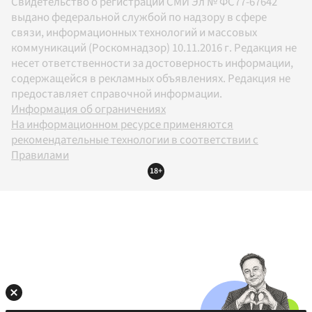
Свидетельство о регистрации СМИ Эл № ФС77-67642
выдано федеральной службой по надзору в сфере
связи, информационных технологий и массовых
коммуникаций (Роскомнадзор) 10.11.2016 г. Редакция не
несет ответственности за достоверность информации,
содержащейся в рекламных объявлениях. Редакция не
предоставляет справочной информации.
Информация об ограничениях
На информационном ресурсе применяются
рекомендательные технологии в соответствии с
Правилами
18+