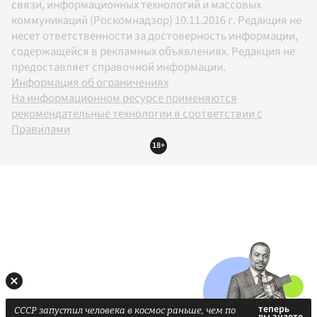
связи, информационных технологий и массовых
коммуникаций (Роскомнадзор) 10.11.2016 г. Редакция не
несет ответственности за достоверность информации,
содержащейся в рекламных объявлениях. Редакция не
предоставляет справочной информации.
Информация об ограничениях
На информационном ресурсе применяются
рекомендательные технологии в соответствии с
Правилами
18+
СССР запустил человека в космос раньше, чем по