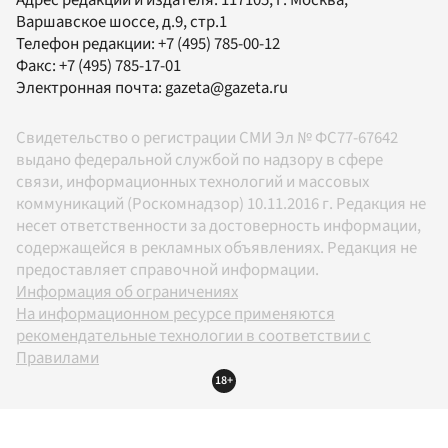
Варшавское шоссе, д.9, стр.1
Телефон редакции:
+7 (495) 785-00-12
Факс:
+7 (495) 785-17-01
Электронная почта:
gazeta@gazeta.ru
Свидетельство о регистрации СМИ Эл № ФС77-67642
выдано федеральной службой по надзору в сфере
связи, информационных технологий и массовых
коммуникаций (Роскомнадзор) 10.11.2016 г. Редакция не
несет ответственности за достоверность информации,
содержащейся в рекламных объявлениях. Редакция не
предоставляет справочной информации.
Информация об ограничениях
На информационном ресурсе применяются
рекомендательные технологии в соответствии с
Правилами
18+