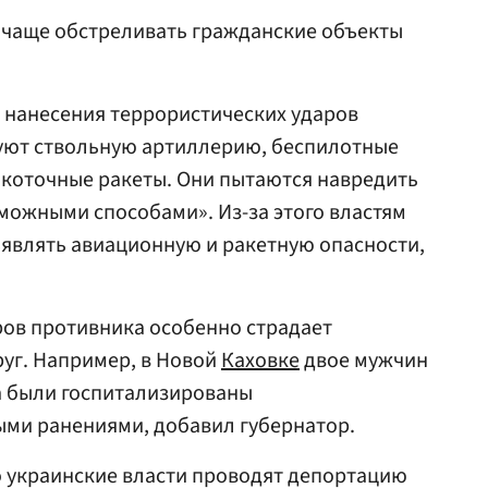
л чаще обстреливать гражданские объекты
я нанесения террористических ударов
уют ствольную артиллерию, беспилотные
окоточные ракеты. Они пытаются навредить
можными способами». Из-за этого властям
являть авиационную и ракетную опасности,
аров противника особенно страдает
уг. Например, в Новой
Каховке
двое мужчин
а были госпитализированы
ми ранениями, добавил губернатор.
то украинские власти проводят депортацию