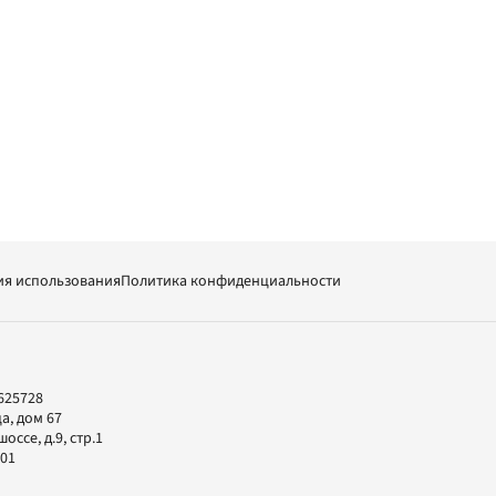
ия использования
Политика конфиденциальности
625728
а, дом 67
ссе, д.9, стр.1
-01