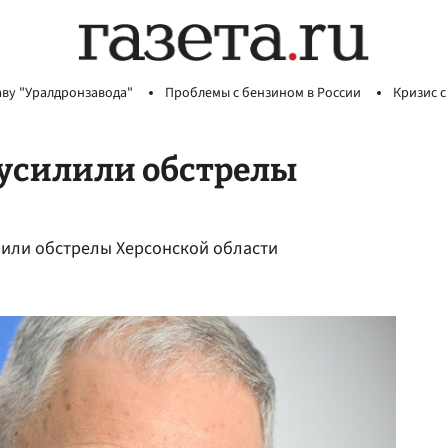
аву "Уралдронзавода"
Проблемы с бензином в России
Кризис с
У усилили обстрелы
илили обстрелы Херсонской области