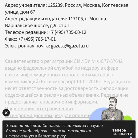
Адрес учредителя: 125239, Россия, Москва, Коптевская
улица, дом 67
Адрес редакции и издателя:
117105
, г.
Москва
,
Варшавское шоссе, д.9, стр.1
Телефон редакции:
+7 (495) 785-00-12
Факс:
+7 (495) 785-17-01
Электронная почта:
gazeta@gazeta.ru
Свидетельство о регистрации СМИ Эл № ФС77-67642
выдано федеральной службой по надзору в сфере
связи, информационных технологий и массовых
коммуникаций (Роскомнадзор) 10.11.2016 г. Редакция не
несет ответственности за достоверность информации,
содержащейся в рекламных объявлениях. Редакция не
предоставляет справочной информации.
Информация об ограничениях
На информационном ресурсе применяются
рекомендательные технологии в соответствии с
Знаменитая поза Сталина с ладонью за пазухой
Правилами
была не ради образа — так он маскировал
18+
искалеченную в детстве руку