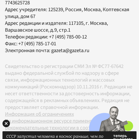
7743625728
Адрес учредителя: 125239, Россия, Москва, Коптевская
улица, дом 67
Адрес редакции и издателя:
117105
, г.
Москва
,
Варшавское шоссе, д.9, стр.1
Телефон редакции:
+7 (495) 785-00-12
Факс:
+7 (495) 785-17-01
Электронная почта:
gazeta@gazeta.ru
Свидетельство о регистрации СМИ Эл № ФС77-67642
выдано федеральной службой по надзору в сфере
связи, информационных технологий и массовых
коммуникаций (Роскомнадзор) 10.11.2016 г. Редакция не
несет ответственности за достоверность информации,
содержащейся в рекламных объявлениях. Редакция не
предоставляет справочной информации.
Информация об ограничениях
На информационном ресурсе применяются
рекомендательные технологии в соответствии с
Правилами
СССР запустил человека в космос раньше, чем по