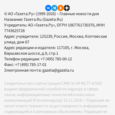
© АО «Газета.Ру» (1999-2026) – Главные новости дня
Название:
Газета.Ru
(Gazeta.Ru)
Учредитель:
АО «Газета.Ру»
, ОГРН 1067761730376, ИНН
7743625728
Адрес учредителя: 125239, Россия, Москва, Коптевская
улица, дом 67
Адрес редакции и издателя:
117105
, г.
Москва
,
Варшавское шоссе, д.9, стр.1
Телефон редакции:
+7 (495) 785-00-12
Факс:
+7 (495) 785-17-01
Электронная почта:
gazeta@gazeta.ru
Свидетельство о регистрации СМИ Эл № ФС77-67642
выдано федеральной службой по надзору в сфере
связи, информационных технологий и массовых
коммуникаций (Роскомнадзор) 10.11.2016 г. Редакция не
несет ответственности за достоверность информации,
содержащейся в рекламных объявлениях. Редакция не