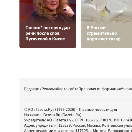
Галкин* потерял дар
В России
речи после слов
стремительно
Пугачевой о Киеве
дорожает сахар
Редакция
Реклама
Карта сайта
Правовая информация
Услов
© АО «Газета.Ру» (1999-2026) – Главные новости дня
Название:
Газета.Ru
(Gazeta.Ru)
Учредитель:
АО «Газета.Ру»
, ОГРН 1067761730376, ИНН 7743
Адрес учредителя: 125239, Россия, Москва, Коптевская улиц
Адрес редакции и издателя:
117105
, г.
Москва
,
Варшавское шо