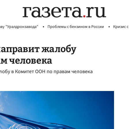
аву "Уралдронзавода"
Проблемы с бензином в России
Кризис с
направит жалобу
ам человека
лобу в Комитет ООН по правам человека