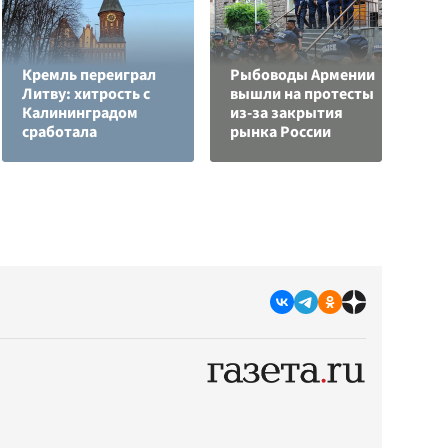
Кремль переиграл
Рыбоводы Армении
Н
Литву: хитрость с
вышли на протесты
т
Калининградом
из-за закрытия
у
сработала
рынка России
С