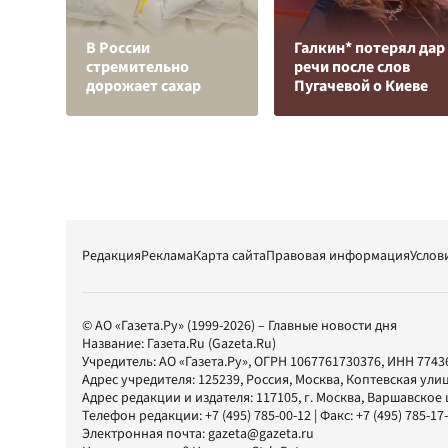
В России
Галкин* потерял дар
стремительно
речи после слов
дорожает сахар
Пугачевой о Киеве
Редакция
Реклама
Карта сайта
Правовая информация
Услов
© АО «Газета.Ру» (1999-2026) – Главные новости дня
Название:
Газета.Ru
(Gazeta.Ru)
Учредитель:
АО «Газета.Ру»
, ОГРН 1067761730376, ИНН 7743
Адрес учредителя: 125239, Россия, Москва, Коптевская улиц
Адрес редакции и издателя:
117105
, г.
Москва
,
Варшавское шо
Телефон редакции:
+7 (495) 785-00-12
| Факс:
+7 (495) 785-17
Электронная почта:
gazeta@gazeta.ru