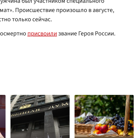
 мужчина был участником специального
мат». Происшествие произошло в августе,
стно только сейчас.
 посмертно
присвоили
звание Героя России.