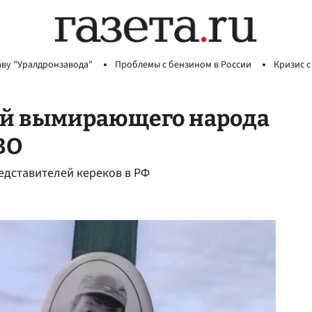
аву "Уралдронзавода"
Проблемы с бензином в России
Кризис с
ей вымирающего народа
ВО
едставителей кереков в РФ