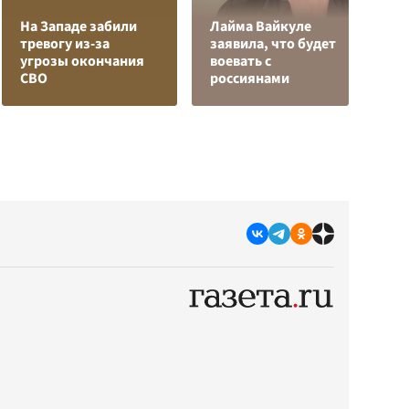
На Западе забили
Лайма Вайкуле
О
тревогу из-за
заявила, что будет
о
угрозы окончания
воевать с
п
СВО
россиянами
О