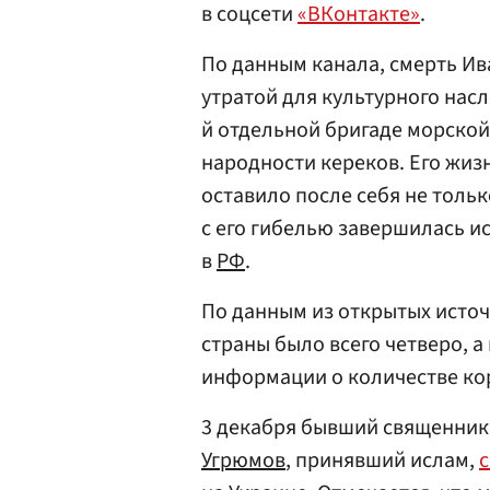
в соцсети
«ВКонтакте»
.
По данным канала, смерть И
утратой для культурного насл
й отдельной бригаде морской
народности кереков. Его жизн
оставило после себя не только
с его гибелью завершилась 
в
РФ
.
По данным из открытых источ
страны было всего четверо, а 
информации о количестве кор
3 декабря бывший священни
Угрюмов
, принявший ислам,
с