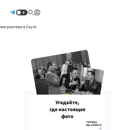
Авторизоваться
 мигрантами в Сеуте
Угадайте,
где настоящее
фото