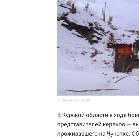
Погиб на СВО/VK
В Курской области в ходе бо
представителей кереков — в
проживавшего на Чукотке. Об