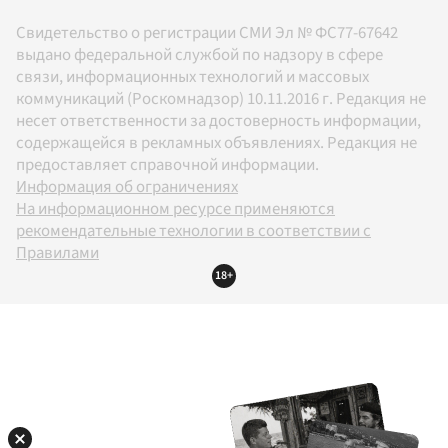
Свидетельство о регистрации СМИ Эл № ФС77-67642
выдано федеральной службой по надзору в сфере
связи, информационных технологий и массовых
коммуникаций (Роскомнадзор) 10.11.2016 г. Редакция не
несет ответственности за достоверность информации,
содержащейся в рекламных объявлениях. Редакция не
предоставляет справочной информации.
Информация об ограничениях
На информационном ресурсе применяются
рекомендательные технологии в соответствии с
Правилами
18+