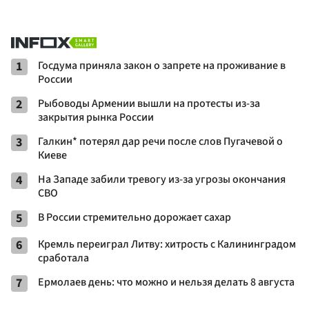
1
Госдума приняла закон о запрете на проживание в
России
2
Рыбоводы Армении вышли на протесты из-за
закрытия рынка России
3
Галкин* потерял дар речи после слов Пугачевой о
Киеве
4
На Западе забили тревогу из-за угрозы окончания
СВО
5
В России стремительно дорожает сахар
6
Кремль переиграл Литву: хитрость с Калининградом
сработала
7
Ермолаев день: что можно и нельзя делать 8 августа