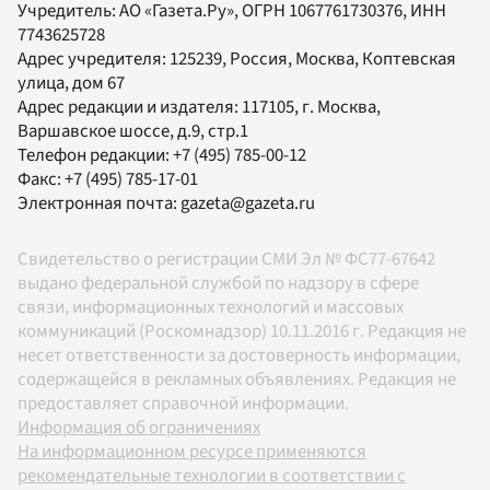
Учредитель:
АО «Газета.Ру»
, ОГРН 1067761730376, ИНН
7743625728
Адрес учредителя: 125239, Россия, Москва, Коптевская
улица, дом 67
Адрес редакции и издателя:
117105
, г.
Москва
,
Варшавское шоссе, д.9, стр.1
Телефон редакции:
+7 (495) 785-00-12
Факс:
+7 (495) 785-17-01
Электронная почта:
gazeta@gazeta.ru
Свидетельство о регистрации СМИ Эл № ФС77-67642
выдано федеральной службой по надзору в сфере
связи, информационных технологий и массовых
коммуникаций (Роскомнадзор) 10.11.2016 г. Редакция не
несет ответственности за достоверность информации,
содержащейся в рекламных объявлениях. Редакция не
предоставляет справочной информации.
Информация об ограничениях
На информационном ресурсе применяются
рекомендательные технологии в соответствии с