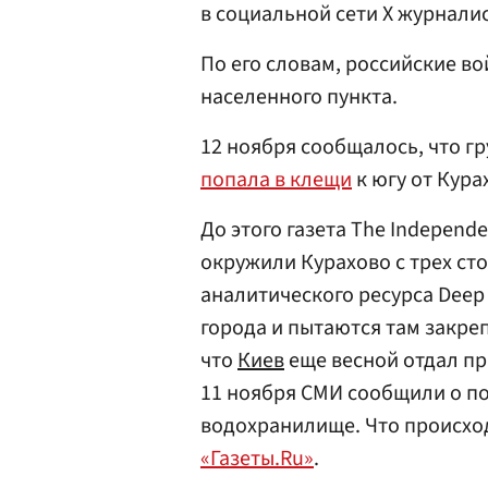
в социальной сети X журнали
По его словам, российские в
населенного пункта.
12 ноября сообщалось, что 
попала в клещи
к югу от Кура
До этого газета The Independ
окружили Курахово с трех ст
аналитического ресурса Deep 
города и пытаются там закреп
что
Киев
еще весной отдал пр
11 ноября СМИ сообщили о п
водохранилище. Что происход
«Газеты.Ru»
.