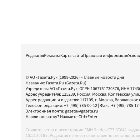
Редакция
Реклама
Карта сайта
Правовая информация
Услов
© АО «Газета.Ру» (1999-2026) – Главные новости дня
Название:
Газета.Ru
(Gazeta.Ru)
Учредитель:
АО «Газета.Ру»
, ОГРН 1067761730376, ИНН 7743
Адрес учредителя: 125239, Россия, Москва, Коптевская улиц
Адрес редакции и издателя:
117105
, г.
Москва
,
Варшавское шо
Телефон редакции:
+7 (495) 785-00-12
| Факс:
+7 (495) 785-17
Электронная почта:
gazeta@gazeta.ru
Нашли опечатку? Нажмите Ctrl+Enter
Свидетельство о регистрации СМИ Эл № ФС77-67642 выда
10.11.2016 г. Редакция не несет ответственности за дос