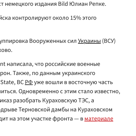
ст немецкого издания Bild Юлиан Репке.
ойска контролируют около 15% этого
группировка Вооруженных сил
Украины
(ВСУ)
хово.
ent написала, что российские военные
орон. Также, по данным украинского
State, ВС
РФ
уже вошли в восточную часть
иться. Одновременно с этим стало известно,
иказ разобрать Кураховскую ТЭС, а
одрыве Терновской дамбы на Кураховском
ит на этом участке фронта — в
материале