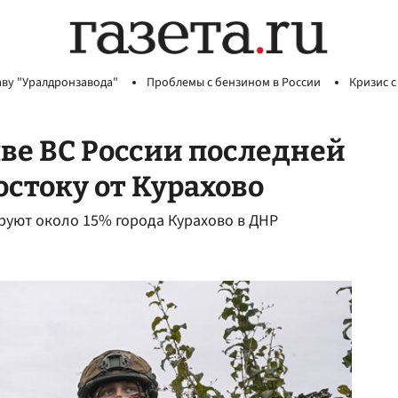
аву "Уралдронзавода"
Проблемы с бензином в России
Кризис с
ыве ВС России последней
остоку от Курахово
руют около 15% города Курахово в ДНР