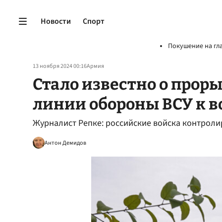
Новости
Спорт
Покушение на гл
13 ноября 2024 00:16
Армия
Стало известно о прор
линии обороны ВСУ к в
Журналист Репке: российские войска контроли
Антон Демидов