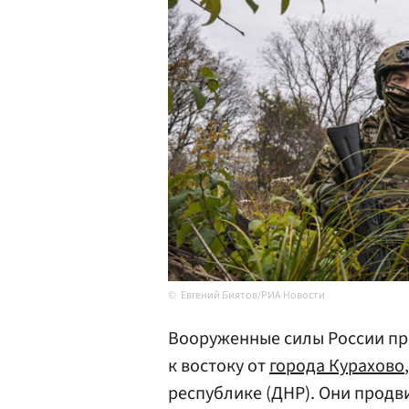
Евгений Биятов/РИА Новости
Вооруженные силы России п
к востоку от
города Курахово
республике (ДНР). Они продви