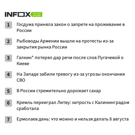
1
Госдума приняла закон о запрете на проживание в
России
2
Рыбоводы Армении вышли на протесты из-за
закрытия рынка России
3
Галкин* потерял дар речи после слов Пугачевой о
Киеве
4
На Западе забили тревогу из-за угрозы окончания
СВО
5
В России стремительно дорожает сахар
6
Кремль переиграл Литву: хитрость с Калининградом
сработала
7
Ермолаев день: что можно и нельзя делать 8 августа