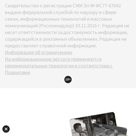
Свидетельство о регистрации СМИ Эл № ФС77-67642
выдано федеральной службой по надзору в сфере
связи, информационных технологий и массовых
коммуникаций (Роскомнадзор) 10.11.2016 г. Редакция не
несет ответственности за достоверность информации,
содержащейся в рекламных объявлениях. Редакция не
предоставляет справочной информации.
Информация об ограничениях
На информационном ресурсе применяются
рекомендательные технологии в соответствии с
Правилами
18+