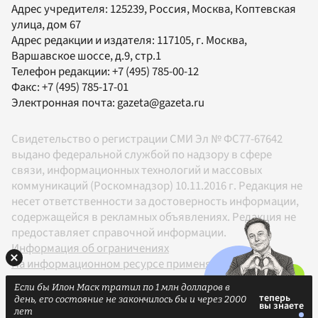
Адрес учредителя: 125239, Россия, Москва, Коптевская
улица, дом 67
Адрес редакции и издателя:
117105
, г.
Москва
,
Варшавское шоссе, д.9, стр.1
Телефон редакции:
+7 (495) 785-00-12
Факс:
+7 (495) 785-17-01
Электронная почта:
gazeta@gazeta.ru
Свидетельство о регистрации СМИ Эл № ФС77-67642
выдано федеральной службой по надзору в сфере
связи, информационных технологий и массовых
коммуникаций (Роскомнадзор) 10.11.2016 г. Редакция не
несет ответственности за достоверность информации,
содержащейся в рекламных объявлениях. Редакция не
предоставляет справочной информации.
Информация об ограничениях
На информационном ресурсе применяются
рекомендательные технологии в соответствии с
Если бы Илон Маск тратил по 1 млн долларов в
Правилами
день, его состояние не закончилось бы и через 2000
18+
лет