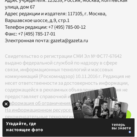
Адрес учредителя: 125239, Россия, Москва, Коптевская
улица, дом 67
Адрес редакции и издателя:
117105
, г.
Москва
,
Варшавское шоссе, д.9, стр.1
Телефон редакции:
+7 (495) 785-00-12
Факс:
+7 (495) 785-17-01
Электронная почта:
gazeta@gazeta.ru
Свидетельство о регистрации СМИ Эл № ФС77-67642
выдано федеральной службой по надзору в сфере
связи, информационных технологий и массовых
коммуникаций (Роскомнадзор) 10.11.2016 г. Редакция не
несет ответственности за достоверность информации,
содержащейся в рекламных объявлениях. Редакция не
предоставляет справочной информации.
Информация об ограничениях
На информационном ресурсе применяются
рекомендательные технологии в соответствии с
Правилами
Угадайте, где
настоящее фото
18+