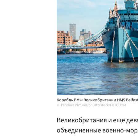
Корабль ВМФ Великобритании HMS Belfast
Pandora Pictures/Shutterstock/FOTODOM
Великобритания и еще девя
объединенные военно-мор