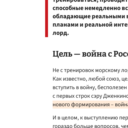
способные немедленно вст
обладающие реальными 
планами и реальной инте
лорд.
Цель — война с Ро
Не с тренировок морскому ло
Как известно, любой союз, ц
вступить в войну, бесполезен
с первых строк сэру Дженкинс
нового формирования – война
И в целом, к выступлению пе
гораздо больше вопросов, че