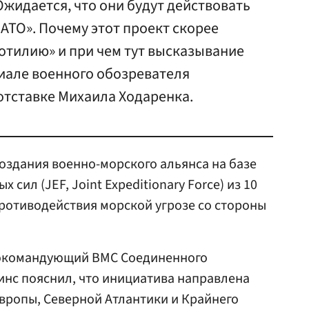
Ожидается, что они будут действовать
НАТО». Почему этот проект скорее
тилию» и при чем тут высказывание
иале военного обозревателя
 отставке Михаила Ходаренка.
оздания военно-морского альянса на базе
ил (JEF, Joint Expeditionary Force) из 10
ротиводействия морской угрозе со стороны
нокомандующий ВМС Соединенного
инс пояснил, что инициатива направлена
вропы, Северной Атлантики и Крайнего