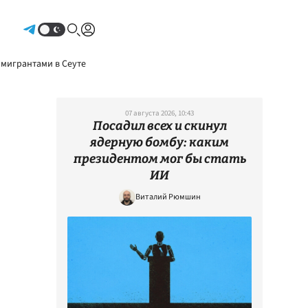
Авторизоваться
 мигрантами в Сеуте
07 августа 2026, 10:43
Посадил всех и скинул
ядерную бомбу: каким
президентом мог бы стать
ИИ
Виталий Рюмшин