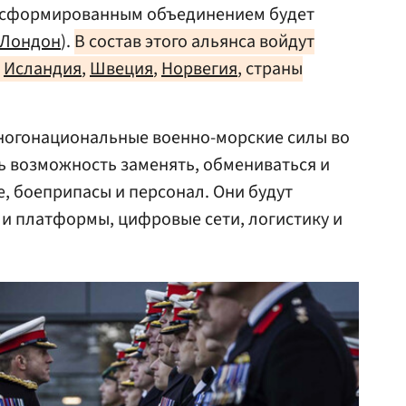
ь сформированным объединением будет
Лондон
).
В состав этого альянса войдут
,
Исландия
,
Швеция
,
Норвегия
, страны
многонациональные военно-морские силы во
ть возможность заменять, обмениваться и
, боеприпасы и персонал. Они будут
и платформы, цифровые сети, логистику и