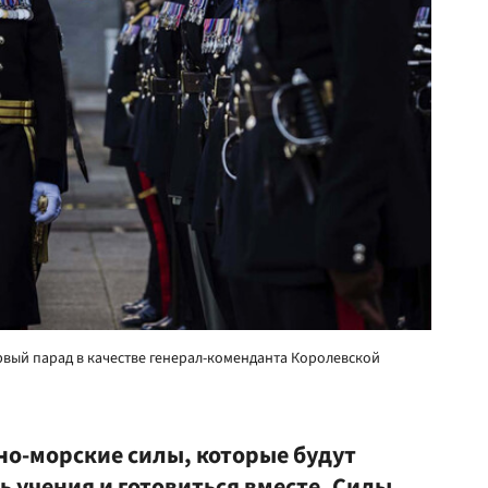
рвый парад в качестве генерал-коменданта Королевской
но-морские силы, которые будут
 учения и готовиться вместе. Силы,