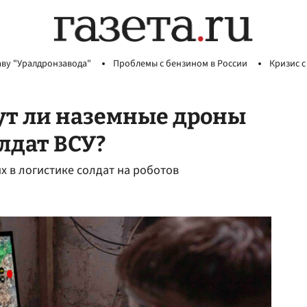
аву "Уралдронзавода"
Проблемы с бензином в России
Кризис с
ут ли наземные дроны
лдат ВСУ?
х в логистике солдат на роботов