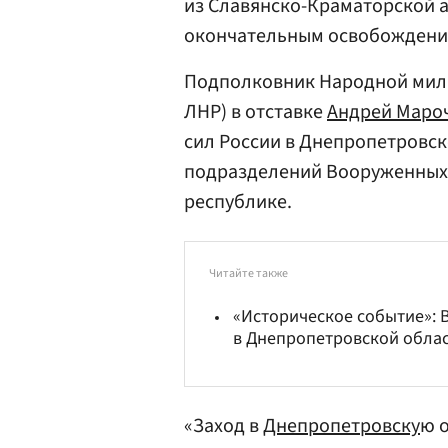
из Славянско-Краматорской 
окончательным освобождени
Подполковник Народной мили
ЛНР) в отставке
Андрей Маро
сил России в Днепропетровск
подразделений Вооруженных 
республике.
Читайте также
«Историческое событие»: 
в Днепропетровской обла
«Заход в
Днепропетровску
ю 