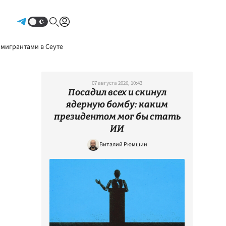
Авторизоваться
 мигрантами в Сеуте
07 августа 2026, 10:43
Посадил всех и скинул
ядерную бомбу: каким
президентом мог бы стать
ИИ
Виталий Рюмшин