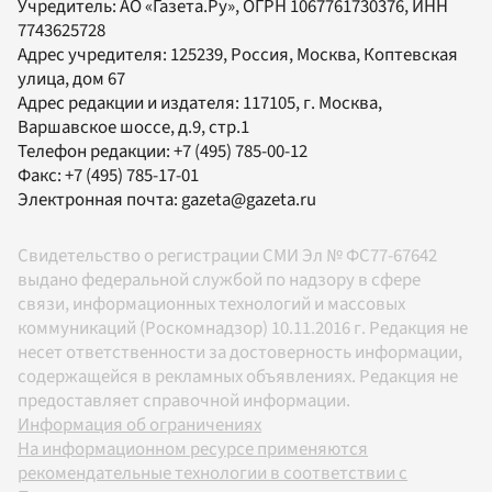
Учредитель:
АО «Газета.Ру»
, ОГРН 1067761730376, ИНН
7743625728
Адрес учредителя: 125239, Россия, Москва, Коптевская
улица, дом 67
Адрес редакции и издателя:
117105
, г.
Москва
,
Варшавское шоссе, д.9, стр.1
Телефон редакции:
+7 (495) 785-00-12
Факс:
+7 (495) 785-17-01
Электронная почта:
gazeta@gazeta.ru
Свидетельство о регистрации СМИ Эл № ФС77-67642
выдано федеральной службой по надзору в сфере
связи, информационных технологий и массовых
коммуникаций (Роскомнадзор) 10.11.2016 г. Редакция не
несет ответственности за достоверность информации,
содержащейся в рекламных объявлениях. Редакция не
предоставляет справочной информации.
Информация об ограничениях
На информационном ресурсе применяются
рекомендательные технологии в соответствии с