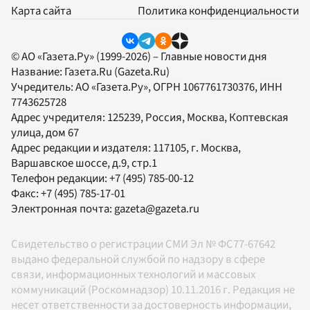
Карта сайта
Политика конфиденциальности
© АО «Газета.Ру» (1999-2026) – Главные новости дня
Название:
Газета.Ru
(Gazeta.Ru)
Учредитель:
АО «Газета.Ру»
, ОГРН 1067761730376, ИНН
7743625728
Адрес учредителя: 125239, Россия, Москва, Коптевская
улица, дом 67
Адрес редакции и издателя:
117105
, г.
Москва
,
Варшавское шоссе, д.9, стр.1
Телефон редакции:
+7 (495) 785-00-12
Факс:
+7 (495) 785-17-01
Электронная почта:
gazeta@gazeta.ru
Свидетельство о регистрации СМИ Эл № ФС77-67642
выдано федеральной службой по надзору в сфере
связи, информационных технологий и массовых
коммуникаций (Роскомнадзор) 10.11.2016 г. Редакция не
несет ответственности за достоверность информации,