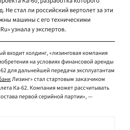
проекта Ка-60, разработка которого
д. Не стал ли российский вертолет за эти
ужны машины с его техническими
Ru» узнала у экспертов.
рый входит холдинг, «лизинговая компания
иобретения на условиях финансовой аренды
-62 для дальнейшей передачи эксплуатантам
банк
Лизинг» стал стартовым заказчиком
лета Ка-62. Компания может рассчитывать
остава первой серийной партии», —