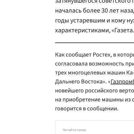
затянувшегося советского 
началась более 30 лет наза
годы устаревшим и кому н
характеристиками, «Газета.
Как сообщает Ростех, в кото
согласовала возможность пр
трех многоцелевых машин Ка
Дальнего Востока». «
Газпром
новейшего российского верто
на приобретение машины из с
говорится в сообщении.
Читайте также