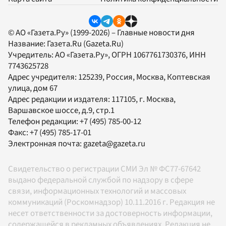
© АО «Газета.Ру» (1999-2026) – Главные новости дня
Название:
Газета.Ru
(Gazeta.Ru)
Учредитель:
АО «Газета.Ру»
, ОГРН 1067761730376, ИНН
7743625728
Адрес учредителя: 125239, Россия, Москва, Коптевская
улица, дом 67
Адрес редакции и издателя:
117105
, г.
Москва
,
Варшавское шоссе, д.9, стр.1
Телефон редакции:
+7 (495) 785-00-12
Факс:
+7 (495) 785-17-01
Электронная почта:
gazeta@gazeta.ru
Свидетельство о регистрации СМИ Эл № ФС77-67642
выдано федеральной службой по надзору в сфере
связи, информационных технологий и массовых
коммуникаций (Роскомнадзор) 10.11.2016 г. Редакция не
несет ответственности за достоверность информации,
содержащейся в рекламных объявлениях. Редакция не