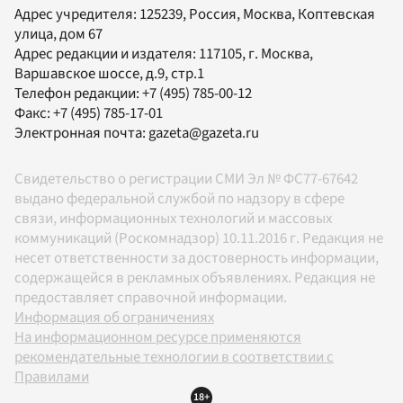
Адрес учредителя: 125239, Россия, Москва, Коптевская
улица, дом 67
Адрес редакции и издателя:
117105
, г.
Москва
,
Варшавское шоссе, д.9, стр.1
Телефон редакции:
+7 (495) 785-00-12
Факс:
+7 (495) 785-17-01
Электронная почта:
gazeta@gazeta.ru
Свидетельство о регистрации СМИ Эл № ФС77-67642
выдано федеральной службой по надзору в сфере
связи, информационных технологий и массовых
коммуникаций (Роскомнадзор) 10.11.2016 г. Редакция не
несет ответственности за достоверность информации,
содержащейся в рекламных объявлениях. Редакция не
предоставляет справочной информации.
Информация об ограничениях
На информационном ресурсе применяются
рекомендательные технологии в соответствии с
Правилами
18+