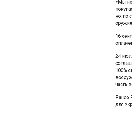
«Мы не
покупае
но, по 
оружие»
16 сен
оплаче
24 июл
соглаш
100% с
вооруж
часть 
Ранее 
для Ук