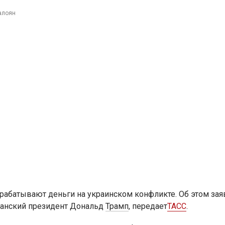
алоян
рабатывают деньги на украинском конфликте. Об этом зая
анский президент Дональд
Трамп
, передает
ТАСС
.