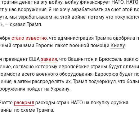
 тратим денег на эту войну, войну финансирует
НАТО
. НАТО
т у нас вооружения. Я не хочу зарабатывать за счет этой в
сути, мы зарабатываем на этой войне, потому что покупает
, — сказал Трамп.
тября
стало известно
, что администрация Трампа одобрила
нный странами Европы пакет военной помощи
Киеву
.
я президент США
заявил
, что
Вашингтон
и
Брюссель
заклю
ение, согласно которому европейские страны будут оплач
тоимости всего военного оборудования.
Евросоюз
будет п
ения, а затем распределять их. Трамп подчеркнул, что бол
вооружения пойдет на Украину.
Рютте
раскрыл
расходы стран НАТО на покупку оружия
раины по схеме Трампа.