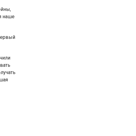
ойны,
ся наше
 первый
чили
ивать
олучать
ьшая