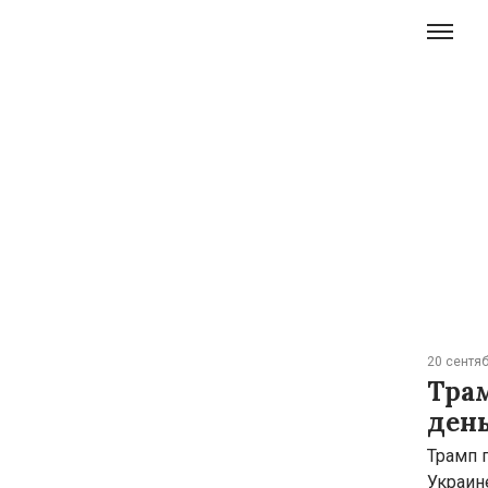
20 сентяб
Трам
ден
Трамп 
Украин