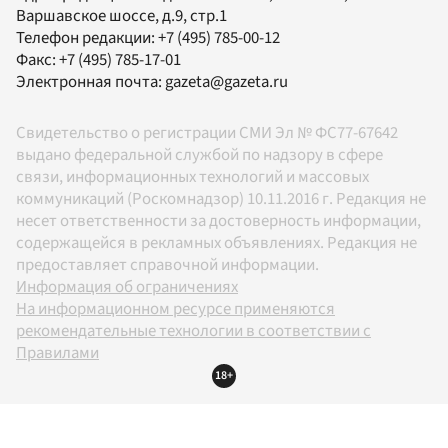
Варшавское шоссе, д.9, стр.1
Телефон редакции:
+7 (495) 785-00-12
Факс:
+7 (495) 785-17-01
Электронная почта:
gazeta@gazeta.ru
Свидетельство о регистрации СМИ Эл № ФС77-67642
выдано федеральной службой по надзору в сфере
связи, информационных технологий и массовых
коммуникаций (Роскомнадзор) 10.11.2016 г. Редакция не
несет ответственности за достоверность информации,
содержащейся в рекламных объявлениях. Редакция не
предоставляет справочной информации.
Информация об ограничениях
На информационном ресурсе применяются
рекомендательные технологии в соответствии с
Правилами
18+