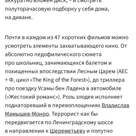
аккуратно вложен диск, – и смотреть
полуторачасовую подборку у себя дома,
на диване.
Почти в каждом из 47 коротких фильмов можно
усмотреть элементы захватывающего кино. От
абсолютно педофилического сюжета
про школьниц, занимающихся балетом и
похищенных впоследствии Лесным Царем (АЕС
+ Ф, цикл «The King of the Forest»), до триллера
про поездку Усамы бен Ладена в автомобиле
(«Жестокий романс»). Роль злодея исполняет
поднаторевший в перевоплощениях
Владислав
Мамышев-Монро
. Террорист как бы
передвигается по Ленинградскому шоссе
в направлении к
Шереметьеву
и попутно