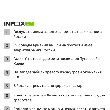
1
Госдума приняла закон о запрете на проживание в
России
2
Рыбоводы Армении вышли на протесты из-за
закрытия рынка России
3
Галкин* потерял дар речи после слов Пугачевой о
Киеве
4
На Западе забили тревогу из-за угрозы окончания
СВО
5
В России стремительно дорожает сахар
6
Кремль переиграл Литву: хитрость с Калининградом
сработала
7
Ермолаев день: что можно и нельзя делать 8 августа