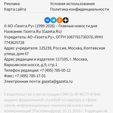
Реклама
Условия использования
Карта сайта
Политика конфиденциальности
© АО «Газета.Ру» (1999-2026) – Главные новости дня
Название:
Газета.Ru
(Gazeta.Ru)
Учредитель:
АО «Газета.Ру»
, ОГРН 1067761730376, ИНН
7743625728
Адрес учредителя: 125239, Россия, Москва, Коптевская
улица, дом 67
Адрес редакции и издателя:
117105
, г.
Москва
,
Варшавское шоссе, д.9, стр.1
Телефон редакции:
+7 (495) 785-00-12
Факс:
+7 (495) 785-17-01
Электронная почта:
gazeta@gazeta.ru
Свидетельство о регистрации СМИ Эл № ФС77-67642
выдано федеральной службой по надзору в сфере
связи, информационных технологий и массовых
коммуникаций (Роскомнадзор) 10.11.2016 г. Редакция не