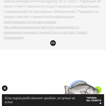
коммуникаций (Роскомнадзор) 10.11.2016 г. Редакция не
несет ответственности за достоверность информации,
содержащейся в рекламных объявлениях. Редакция не
предоставляет справочной информации.
Информация об ограничениях
На информационном ресурсе применяются
рекомендательные технологии в соответствии с
Правилами
18+
Если сырая рыба пахнет «рыбой», ее лучше не
есть!