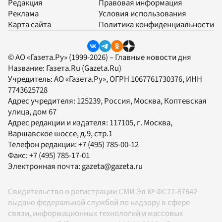
Редакция
Правовая информация
Реклама
Условия использования
Карта сайта
Политика конфиденциальности
© АО «Газета.Ру» (1999-2026) – Главные новости дня
Название:
Газета.Ru
(Gazeta.Ru)
Учредитель:
АО «Газета.Ру»
, ОГРН 1067761730376, ИНН
7743625728
Адрес учредителя: 125239, Россия, Москва, Коптевская
улица, дом 67
Адрес редакции и издателя:
117105
, г.
Москва
,
Варшавское шоссе, д.9, стр.1
Телефон редакции:
+7 (495) 785-00-12
Факс:
+7 (495) 785-17-01
Электронная почта:
gazeta@gazeta.ru
Свидетельство о регистрации СМИ Эл № ФС77-67642
выдано федеральной службой по надзору в сфере
связи, информационных технологий и массовых