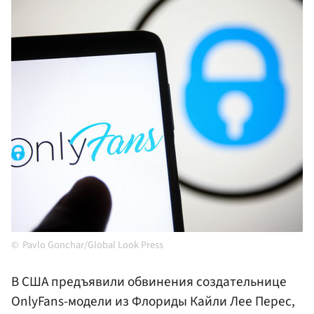
Pavlo Gonchar/Global Look Press
В США предъявили обвинения создательнице
OnlyFans-модели из Флориды Кайли Лее Перес,