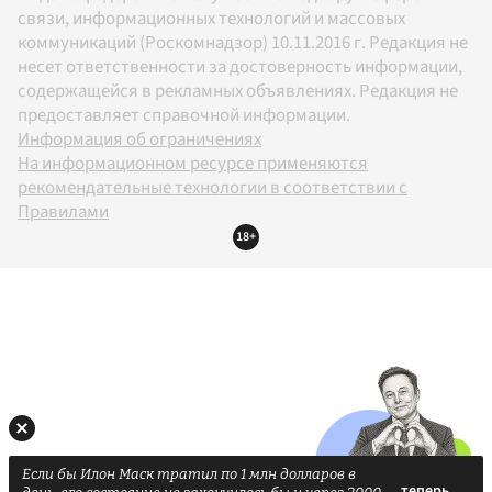
связи, информационных технологий и массовых
коммуникаций (Роскомнадзор) 10.11.2016 г. Редакция не
несет ответственности за достоверность информации,
содержащейся в рекламных объявлениях. Редакция не
предоставляет справочной информации.
Информация об ограничениях
На информационном ресурсе применяются
рекомендательные технологии в соответствии с
Правилами
18+
Если бы Илон Маск тратил по 1 млн долларов в