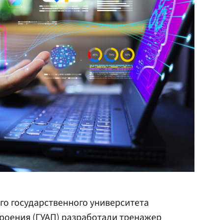
го государственного университета
роения (ГУАП) разработали тренажер