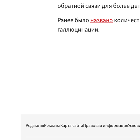
обратной связи для более д
Ранее было
названо
количеств
галлюцинации.
Редакция
Реклама
Карта сайта
Правовая информация
Услов