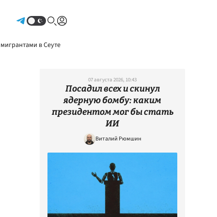
Авторизоваться
 мигрантами в Сеуте
07 августа 2026, 10:43
Посадил всех и скинул
ядерную бомбу: каким
президентом мог бы стать
ИИ
Виталий Рюмшин