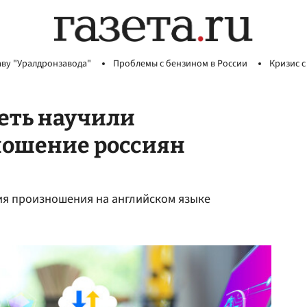
аву "Уралдронзавода"
Проблемы с бензином в России
Кризис с
еть научили
ношение россиян
ия произношения на английском языке