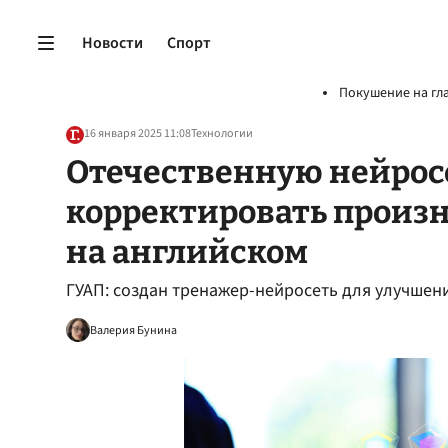
Новости
Спорт
Покушение на гл
16 января 2025 11:08
Технологии
Отечественную нейрос
корректировать произ
на английском
ГУАП: создан тренажер-нейросеть для улучшен
Валерия Бунина