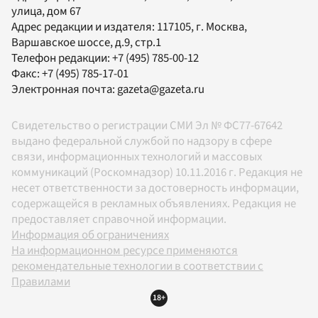
улица, дом 67
Адрес редакции и издателя:
117105
, г.
Москва
,
Варшавское шоссе, д.9, стр.1
Телефон редакции:
+7 (495) 785-00-12
Факс:
+7 (495) 785-17-01
Электронная почта:
gazeta@gazeta.ru
Свидетельство о регистрации СМИ Эл № ФС77-67642
выдано федеральной службой по надзору в сфере
связи, информационных технологий и массовых
коммуникаций (Роскомнадзор) 10.11.2016 г. Редакция не
несет ответственности за достоверность информации,
содержащейся в рекламных объявлениях. Редакция не
предоставляет справочной информации.
Информация об ограничениях
На информационном ресурсе применяются
рекомендательные технологии в соответствии с
Правилами
18+