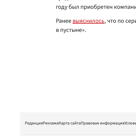
году был приобретен компан
Ранее
выяснилось
, что по се
в пустыне».
Редакция
Реклама
Карта сайта
Правовая информация
Услов