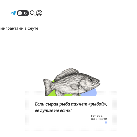
Авторизоваться
 мигрантами в Сеуте
Если сырая рыба пахнет «рыбой»,
ее лучше не есть!