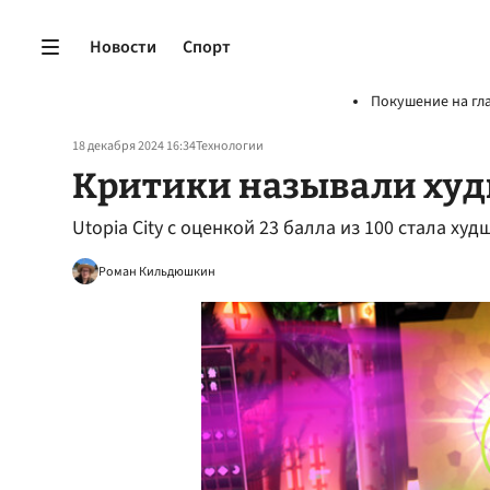
Новости
Спорт
Покушение на гл
18 декабря 2024 16:34
Технологии
Критики называли худ
Utopia City с оценкой 23 балла из 100 стала худ
Роман Кильдюшкин