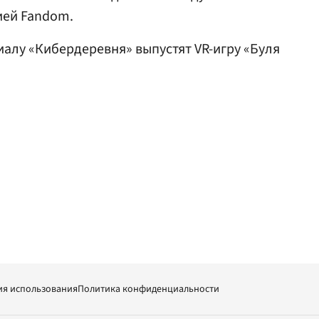
ией Fandom.
риалу «Кибердеревня» выпустят VR-игру «Буля
ия использования
Политика конфиденциальности