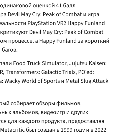
с одинаковой оценкой 41 балл
 Devil May Cry: Peak of Combat и игра
альности PlayStation VR2 Happy Funland
ритикуют Devil May Cry: Peak of Combat
вом процессе, а Happy Funland за короткий
 багов.
али Food Truck Simulator, Jujutsu Kaisen:
, Transformers: Galactic Trials, PO'ed:
s: Wacky World of Sports и Metal Slug Attack
оторый собирает обзоры фильмов,
ных альбомов, видеоигр и других
ся для каждого продукта, предоставляя
tacritic был создан в 1999 году и в 2022