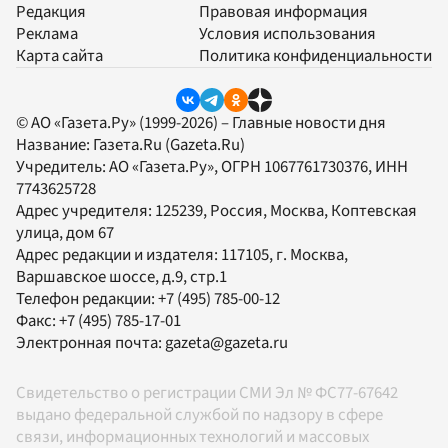
Редакция
Правовая информация
Реклама
Условия использования
Карта сайта
Политика конфиденциальности
© АО «Газета.Ру» (1999-2026) – Главные новости дня
Название:
Газета.Ru
(Gazeta.Ru)
Учредитель:
АО «Газета.Ру»
, ОГРН 1067761730376, ИНН
7743625728
Адрес учредителя: 125239, Россия, Москва, Коптевская
улица, дом 67
Адрес редакции и издателя:
117105
, г.
Москва
,
Варшавское шоссе, д.9, стр.1
Телефон редакции:
+7 (495) 785-00-12
Факс:
+7 (495) 785-17-01
Электронная почта:
gazeta@gazeta.ru
Свидетельство о регистрации СМИ Эл № ФС77-67642
выдано федеральной службой по надзору в сфере
связи, информационных технологий и массовых