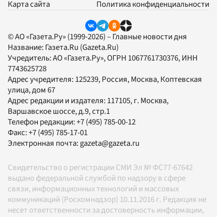
Карта сайта
Политика конфиденциальности
© АО «Газета.Ру» (1999-2026) – Главные новости дня
Название:
Газета.Ru
(Gazeta.Ru)
Учредитель:
АО «Газета.Ру»
, ОГРН 1067761730376, ИНН
7743625728
Адрес учредителя: 125239, Россия, Москва, Коптевская
улица, дом 67
Адрес редакции и издателя:
117105
, г.
Москва
,
Варшавское шоссе, д.9, стр.1
Телефон редакции:
+7 (495) 785-00-12
Факс:
+7 (495) 785-17-01
Электронная почта:
gazeta@gazeta.ru
Свидетельство о регистрации СМИ Эл № ФС77-67642
выдано федеральной службой по надзору в сфере
связи, информационных технологий и массовых
коммуникаций (Роскомнадзор) 10.11.2016 г. Редакция не
несет ответственности за достоверность информации,