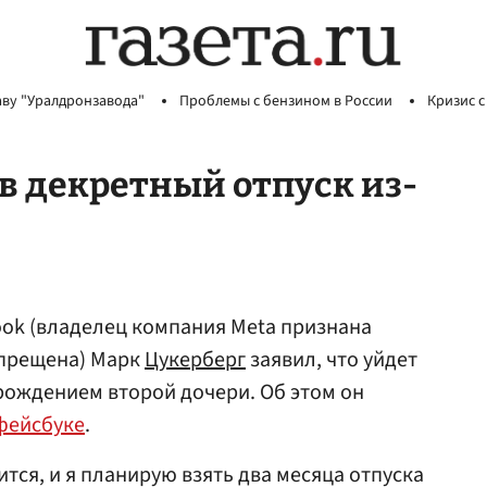
аву "Уралдронзавода"
Проблемы с бензином в России
Кризис с
 в декретный отпуск из-
ook (владелец компания Meta признана
апрещена) Марк
Цукерберг
заявил, что уйдет
 рождением второй дочери. Об этом он
фейсбуке
.
тся, и я планирую взять два месяца отпуска