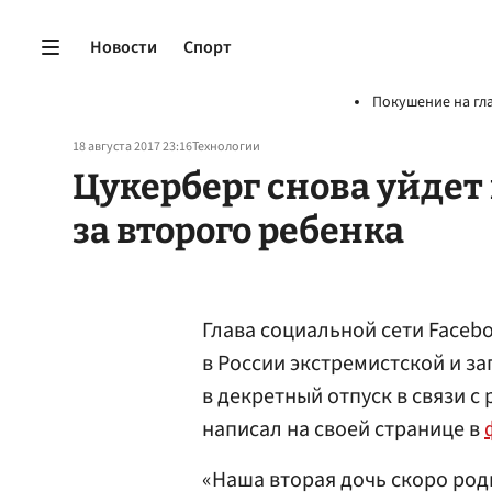
Новости
Спорт
Покушение на гл
18 августа 2017 23:16
Технологии
Цукерберг снова уйдет
за второго ребенка
Глава социальной сети Faceb
в России экстремистской и з
в декретный отпуск в связи с
написал на своей странице в
«Наша вторая дочь скоро роди