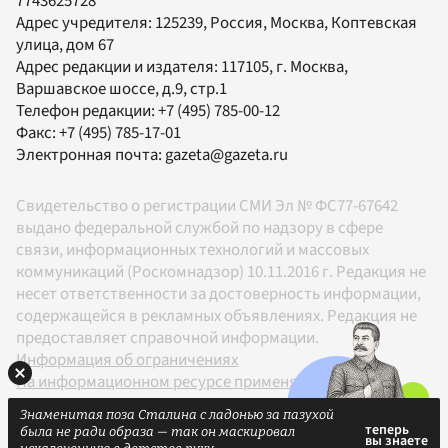
7743625728
Адрес учредителя: 125239, Россия, Москва, Коптевская
улица, дом 67
Адрес редакции и издателя:
117105
, г.
Москва
,
Варшавское шоссе, д.9, стр.1
Телефон редакции:
+7 (495) 785-00-12
Факс:
+7 (495) 785-17-01
Электронная почта:
gazeta@gazeta.ru
Свидетельство о регистрации СМИ Эл № ФС77-67642
выдано федеральной службой по надзору в сфере
связи, информационных технологий и массовых
коммуникаций (Роскомнадзор) 10.11.2016 г. Редакция не
несет ответственности за достоверность информации,
содержащейся в рекламных объявлениях. Редакция не
предоставляет справочной информации.
Информация об ограничениях
На информационном ресурсе применяются
рекомендательные технологии в соответствии с
Знаменитая поза Сталина с ладонью за пазухой
Правилами
была не ради образа — так он маскировал