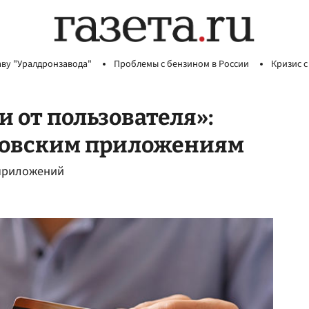
аву "Уралдронзавода"
Проблемы с бензином в России
Кризис с
и от пользователя»:
нковским приложениям
 приложений