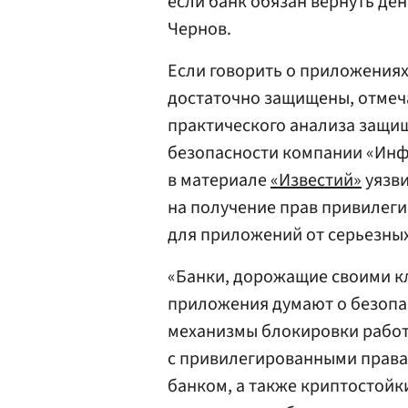
если банк обязан вернуть ден
Чернов.
Если говорить о приложениях
достаточно защищены, отмеча
практического анализа защ
безопасности компании «Инф
в материале
«Известий»
уязви
на получение прав привилег
для приложений от серьезны
«Банки, дорожащие своими кл
приложения думают о безопа
механизмы блокировки работ
с привилегированными права
банком, а также криптостойк