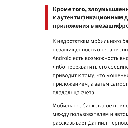
Кроме того, злоумышленн
к аутентификационным да
приложения в незашифро
К недостаткам мобильного ба
незащищенность операционно
Android есть возможность вн
либо перехватить его соедин
приводит к тому, что мошен
приложением, а затем самос
владельца счета.
Мобильное банковское прило
между пользователем и авто
рассказывает Даниил Чернов,