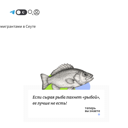
Авторизоваться
 мигрантами в Сеуте
Если сырая рыба пахнет «рыбой»,
ее лучше не есть!