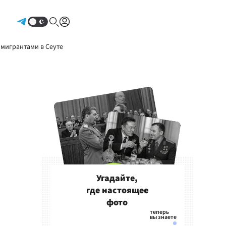
Авторизоваться
 мигрантами в Сеуте
Угадайте,
где настоящее
фото