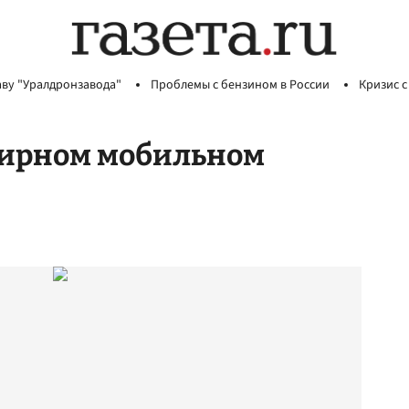
аву "Уралдронзавода"
Проблемы с бензином в России
Кризис с
мирном мобильном