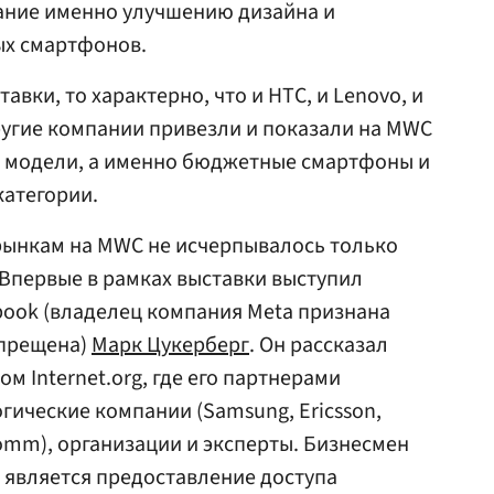
ание именно улучшению дизайна и
х смартфонов.
авки, то характерно, что и HTC, и Lenovo, и
 другие компании привезли и показали на MWC
е модели, а именно бюджетные смартфоны и
категории.
ынкам на MWС не исчерпывалось только
Впервые в рамках выставки выступил
book (владелец компания Meta признана
апрещена)
Марк Цукерберг
. Он рассказал
м Internet.org, где его партнерами
гические компании (Samsung, Ericsson,
comm), организации и эксперты. Бизнесмен
rg является предоставление доступа